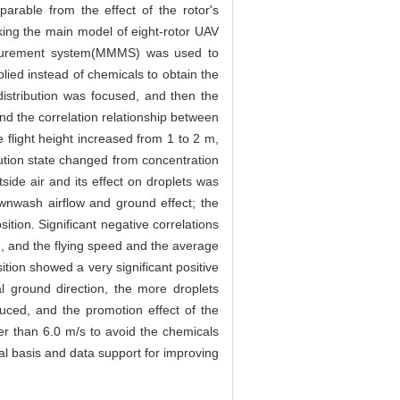
parable from the effect of the rotor's
aking the main model of eight-rotor UAV
easurement system(MMMS) was used to
lied instead of chemicals to obtain the
 distribution was focused, and then the
and the correlation relationship between
 flight height increased from 1 to 2 m,
ution state changed from concentration
side air and its effect on droplets was
ownwash airflow and ground effect; the
tion. Significant negative correlations
, and the flying speed and the average
tion showed a very significant positive
al ground direction, the more droplets
duced, and the promotion effect of the
er than 6.0 m/s to avoid the chemicals
al basis and data support for improving