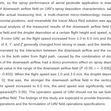
ets, so the spray performance of aerial pesticide application is inse
 of downwash airflow field on UAV's spray deposition characteristics, t
g the actual measuring test, a multi-channel micro-meteorology m
zontal positions, and meanwhile the tracer Allura Red solution was app
 visual analysis of the measured results of the downwash airflow field
w field and the droplet deposition at a certain flight height and speed, 
 8-rotor UAV, as the flight speed increased from 1.0 to 6.0 m/s and the
s of
X
,
Y
, and
Z
generally changed from strong to weak, and the distrib
generated by the interaction between the downwash airflow and the out
 to the both sides from flight path, caused by the combination of d
of the downwash airflow, had a direct promotion effect on spray deposi
 value in the range of the downwash airflow field (
P
<0.05,
r
= -0.836)
 -0.833). When the flight speed was 1.0 and 3.0 m/s, the droplet deposi
 0), that was, the stronger the downwash airflow field in the vertic
ght speed increased to 6.0 m/s, the wind speed was significantly re
appeared(
P
> 0.05). The operation speed of UAV should not be set fast
flow field. The findings of this study are expected to provide theoretic
operations and the formulation of UAV field operations specifications.