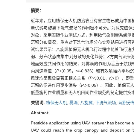
摘要：
近年来，应用植保无人机防治农业有害生物已成为中国
量优劣与旋翼下洗气流场的作用密不可分。为探究植保
对象，采用实际作业测试方式，利用微气象测量系统测
沉积分布情况，重点对下洗气流场分布实测结果进行可
试结果显示：八旋翼植保无人机飞行过程中随着飞行速度加快（
弱、分布状态由集中到分散的变化趋势；
X
方向气流来
地面效应共同作用的结果，对雾滴的作用为垂直于航线
内风速峰值（
P
＜0.05，
r
=-0.836）和有效喷幅内平均
风速均呈现极显著正相关关系（
P
＜0.01，
r
＞0），即
沉积的促进作用逐步消失（
P
＞0.05）。因此，植保无
低量施药作业质量和无人机田间作业规范的制定提供技
关键词:
植保无人机,
雾滴,
八旋翼,
下洗气流场,
沉积分
Abstract:
Pesticide application using UAV sprayer has become a 
UAV could reach the crop canopy and deposit on the