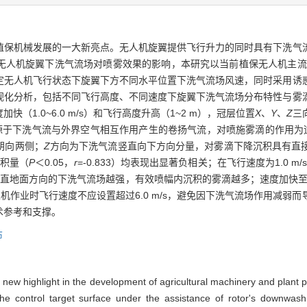
植保机械发展的一大新亮点。无人机旋翼提供飞行升力的同时具有下洗气
无人机旋翼下洗气流场对喷雾效果的影响，本研究以当前植保无人机主流机
定无人机飞行状态下旋翼下方不同水平位置下洗气流场风速，同时采用诱
视化分析，包括不同飞行高度、不同速度下旋翼下洗气流场分布特性与雾
1.0~6.0 m/s）和飞行高度升高（1~2 m），冠层位置
X
、
Y
、
Z
三
源于下洗气流与外界空气相互作用产生的卷扬气流，对喷施雾滴的作用为
朝向两侧；
Z
方向为下洗气流竖直向下方向分量，对雾滴下降沉积具有直
沉积量（
P
＜0.05，
r
=-0.833）均表现出显著负相关；在飞行速度为1.0 m/
垂直地面方向的下洗气流场越强，有效喷幅内沉积的雾滴越多；速度加快至6.
人机作业时飞行速度不应设置超过6.0 m/s，避免因下洗气流场作用减
术参考和支撑。
布
new highlight in the development of agricultural machinery and plant p
 control target surface under the assistance of rotor's downwash a