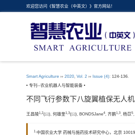
欢迎您访问《智慧农业（中英文）》官方网站！
Smart Agriculture
››
2020
,
Vol. 2
››
Issue (4)
: 124-136.
• 专刊--农业机器人与智能装备 •
不同飞行参数下八旋翼植保无人机
1,
2
1,
3
4
1,
3
5
王昌陵
(
), 何雄奎
(
), BONDSJane
, 齐鹏
, 杨苡
1.
中国农业大学 药械与施药技术研究中心，北京 10019