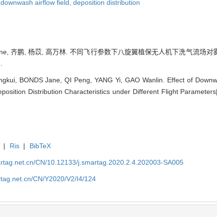
,
downwash airflow field,
deposition distribution
SJane, 齐鹏, 杨苡, 高万林. 不同飞行参数下八旋翼植保无人机下洗气流场对
.
gkui, BONDS Jane, QI Peng, YANG Yi, GAO Wanlin. Effect of Downwa
position Distribution Characteristics under Different Flight Parameters
|
Ris
|
BibTeX
artag.net.cn/CN/10.12133/j.smartag.2020.2.4.202003-SA005
rtag.net.cn/CN/Y2020/V2/I4/124