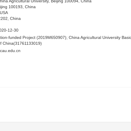
hina Agricultural University, Beijing 100094, China
eijing 100193, China
 USA
02202, China
020-12-30
ion-funded Project (2019M650907); China Agricultural University Bas
of China(31761133019)
au.edu.cn