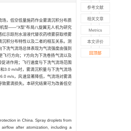
参考文献
相关文章
流场，低空低量施药作业雾滴沉积分布质
型——“X型”布局八旋翼无人机为研究
Metrics
惑红示踪剂水溶液代替农药喷雾获取喷雾
滴沉积分布特性以及二者的相互关系。测
本文评价
向下洗气流场总体表现为气流强度由强到
回顶部
逆飞行方向；
Y
方向为下洗卷扬气流以及
接促进作用；飞行速度与下洗气流场范围
s和3.0 m/s时，雾滴沉积量与下洗气流场
0 m/s，风速显著降低，气流场对雾滴
弱而导致雾滴损失。本研究结果可为改善低空
rotection in China. Spray droplets from
irflow after atomization, including a