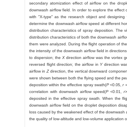
secondary atomization effect of airflow on the dropl
downwash airflow field. In order to explore the effect
with "X-type" as the research object and designin
determine the downwash airflow speed at different hori
distribution characteristics of spray deposition. The
distribution characteristics of both the downwash airflo
them were analyzed. During the flight operation of the
the intensity of the downwash airflow field in direction
to dispersion; the
X
direction airflow was the vortex 
reversed flight direction; the airflow in
Y
direction was
airflow in
Z
direction, the vertical downward component 
were shown between both the flying speed and the peak
deposition within the effective spray swath(
P
<0.05,
r
=
correlation with downwash airflow speed(
P
<0.01,
r
>
deposited in the effective spray swath. When the fli
downwash airflow field on the droplet deposition dis
loss caused by the weakened effect of the downwash air
the quality of low-altitude and low-volume application 