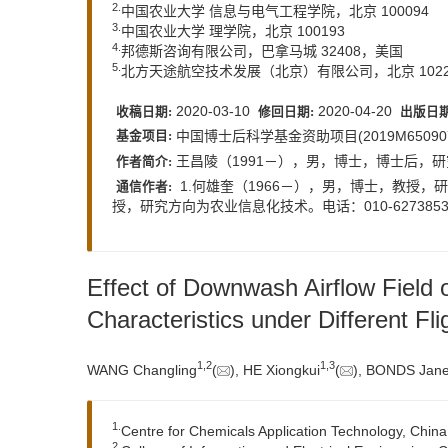
2.
中国农业大学 信息与电气工程学院，北京 100094
3.
中国农业大学 理学院，北京 100193
4.
邦德斯咨询有限公司，巴拿马城 32408，美国
5.
北方天途航空技术发展（北京）有限公司，北京 1022
2020-03-10
2020-04-20
收稿日期:
修回日期:
出版日期
中国博士后科学基金资助项目(2019M65090
基金项目:
王昌陵（1991－），男，博士，博士后，研究
作者简介:
1.何雄奎（1966－），男，博士，教授，研究方向
通信作者:
授，研究方向为农业信息化技术。电话：010-62738536。E-ma
Effect of Downwash Airflow Field 
Characteristics under Different Fl
1,
2
1,
3
WANG Changling
(
), HE Xiongkui
(
), BONDS Jan
1.
Centre for Chemicals Application Technology, China 
2.