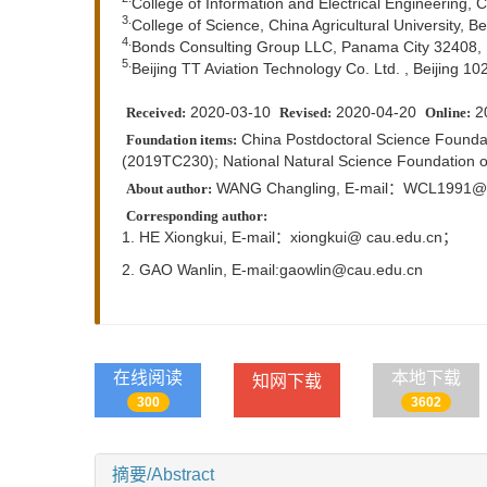
College of Information and Electrical Engineering, C
3.
College of Science, China Agricultural University, B
4.
Bonds Consulting Group LLC, Panama City 32408,
5.
Beijing TT Aviation Technology Co. Ltd. , Beijing 1
2020-03-10
2020-04-20
2
Received:
Revised:
Online:
China Postdoctoral Science Foundat
Foundation items:
(2019TC230); National Natural Science Foundation 
WANG Changling, E-mail：WCL1991@c
About author:
Corresponding author:
1. HE Xiongkui,
E-mail：xiongkui@ cau.edu.cn；
2. GAO Wanlin,
E-mail:gaowlin@cau.edu.cn
在线阅读
本地下载
知网下载
300
3602
摘要/Abstract