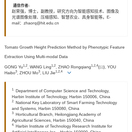
通信作者:
赵荣强，博士，副教授，研究方向为智能感知技术、图像及
光谱图像处理、压缩感知、智慧农业、具身智能等。E-
mail：
zhaorq@hit.edu.cn
Tomato Growth Height Prediction Method by Phenotypic Feature
Extraction Using Multi-modal Data
1
,
2
1
,
2
1
,
2
,
4
GONG Yu
, WANG Ling
, ZHAO Rongqiang
(
), YOU
3
3
1
,
2
,
4
Haibo
, ZHOU Mo
, LIU Jie
1.
Department of Computer Science and Technology,
Harbin Institute of Technology, Harbin 150006, China
2.
National Key Laboratory of Smart Farming Technology
and Systems, Harbin 150080, China
3.
Horticultural Branch, Heilongjiang Academy of
Agricultural Sciences, Harbin 150040, China
4.
Harbin Institute of Technology Research Institute for
Artificial Intelligence Inc. , Harbin 150000, China