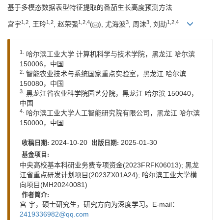
基于多模态数据表型特征提取的番茄生长高度预测方法
1
,
2
1
,
2
1
,
2
,
4
3
3
1
,
2
,
4
宫宇
, 王玲
, 赵荣强
(
), 尤海波
, 周沫
, 刘劼
1.
哈尔滨工业大学 计算机科学与技术学院，黑龙江 哈尔滨
150006，中国
2.
智能农业技术与系统国家重点实验室，黑龙江 哈尔滨
150080，中国
3.
黑龙江省农业科学院园艺分院，黑龙江 哈尔滨 150040，
中国
4.
哈尔滨工业大学人工智能研究院有限公司，黑龙江 哈尔滨
150000，中国
2024-10-20
2025-01-30
收稿日期:
出版日期:
基金项目:
中央高校基本科研业务费专项资金(2023FRFK06013); 黑龙
江省重点研发计划项目(2023ZX01A24); 哈尔滨工业大学横
向项目(MH20240081)
作者简介:
宫 宇，硕士研究生，研究方向为深度学习。E-mail：
2419336982@qq.com