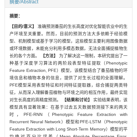
摘要/Abstract
摘要：
【目的/意义】
准确预测番茄的生长高度对优化智能农业中的生
产环境至关重要。然而，目前的预测方法大多依赖于经验模
型、机制模型或基于学习的模型，这些模型主要利用图像数据
或环境数据，未能充分利用多模态数据，无法全面捕捉植物生
长的各个方面。
【方法】
为了解决这一限制，本研究提出了一
种基于深度学习算法的两阶段表型特征提取（Phenotypic
Feature Extraction, PFE）模型，该模型结合了番茄植物的环
境信息和植物本身的信息，提供了对生长过程的全面理解。
PFE模型采用表型特征和时间特征提取器，综合捕捉两类特
征，从而深入理解番茄植物与环境之间的相互作用，最终实现
对生长高度的高精度预测。
【结果和讨论】
实验结果表明，该
模型具有显著效果：在基于过去五天数据预测接下来的两天
时，PFE-RNN（Phenotypic Feature Extraction with
Recurrent Neural Network）模型和PFE-LSTM（Phenotypic
Feature Extraction with Long Short-Term Memory）模型的平
均绝对百分比误差（Mean Absolute Percentage Error,