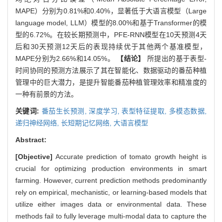
MAPE）分别为0.81%和0.40%，显著低于大语言模型（Large
language model, LLM）模型的8.00%和基于Transformer的模
型的6.72%。在较长期预测中，PFE-RNN模型在10天预测4天
后和30天预测12天后的表现持续优于其他两个基准模型，
MAPE分别为2.66%和14.05%。
【结论】
所提出的基于表型-
时间协同的预测方法展示了其在智能化、数据驱动的番茄种植
管理中的巨大潜力，是提升智能番茄种植管理效率和精准度的
一种有前景的方法。
关键词:
番茄生长预测,
深度学习,
表型特征提取,
多模态数据,
递归神经网络,
长短期记忆网络,
大语言模型
Abstract:
[Objective]
Accurate prediction of tomato growth height is
crucial for optimizing production environments in smart
farming. However, current prediction methods predominantly
rely on empirical, mechanistic, or learning-based models that
utilize either images data or environmental data. These
methods fail to fully leverage multi-modal data to capture the