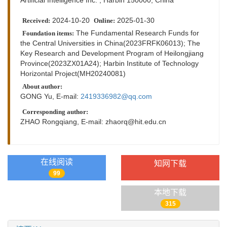
2024-10-20
2025-01-30
Received:
Online:
The Fundamental Research Funds for
Foundation items:
the Central Universities in China(2023FRFK06013); The
Key Research and Development Program of Heilongjiang
Province(2023ZX01A24); Harbin Institute of Technology
Horizontal Project(MH20240081)
About author:
GONG Yu, E-mail:
2419336982@qq.com
Corresponding author:
ZHAO Rongqiang, E-mail:
zhaorq@hit.edu.cn
在线阅读
知网下载
99
本地下载
315