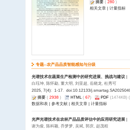
摘要
(
280
)
相关文章
|
计量指标
专题--农产品品质智能感知与分级
光谱技术在蔬菜生产检测中的研究进展、挑战与建议
|
白珏坤, 陈怀勐, 董大明, 刘亚超, 岳晓龙, 杜秀可
2025, 7(4): 1-17. doi:
10.12133/j.smartag.SA202504
摘要
(
2938
)
HTML
(
67
)
PDF
(1474KB) (
数据和表
|
参考文献
|
相关文章
|
计量指标
光声光谱技术在农林产品品质评估中的应用研究进展
|
谢为俊, 陈科颖, 乔梦梦, 吴斌, 郭庆, 赵茂程