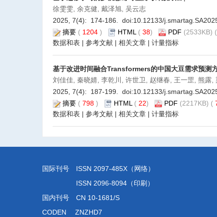
徐雯雯, 余克健, 戴泽旭, 吴云志
2025, 7(4): 174-186. doi:
10.12133/j.smartag.SA20
摘要
(
1204
)
HTML
(
38
)
PDF
(2533KB) (
数据和表
|
参考文献
|
相关文章
|
计量指标
基于改进时间融合Transformers的中国大豆需求预测
刘佳佳, 秦晓婧, 李乾川, 许世卫, 赵继春, 王一罡, 熊露,
2025, 7(4): 187-199. doi:
10.12133/j.smartag.SA20
摘要
(
798
)
HTML
(
22
)
PDF
(2217KB) (
数据和表
|
参考文献
|
相关文章
|
计量指标
国际刊号 ISSN 2097-485X（网络）
ISSN 2096-8094（印刷）
国内刊号 CN 10-1681/S
CODEN ZNZHD7