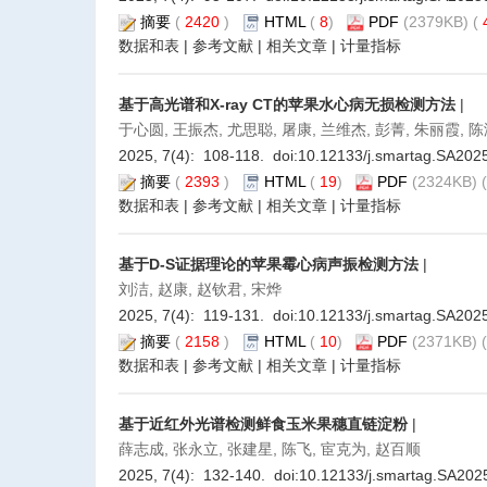
摘要
(
2420
)
HTML
(
8
)
PDF
(2379KB) (
数据和表
|
参考文献
|
相关文章
|
计量指标
基于高光谱和X-ray CT的苹果水心病无损检测方法
|
于心圆, 王振杰, 尤思聪, 屠康, 兰维杰, 彭菁, 朱丽霞, 
2025, 7(4): 108-118. doi:
10.12133/j.smartag.SA202
摘要
(
2393
)
HTML
(
19
)
PDF
(2324KB) (
数据和表
|
参考文献
|
相关文章
|
计量指标
基于D-S证据理论的苹果霉心病声振检测方法
|
刘洁, 赵康, 赵钦君, 宋烨
2025, 7(4): 119-131. doi:
10.12133/j.smartag.SA202
摘要
(
2158
)
HTML
(
10
)
PDF
(2371KB) (
数据和表
|
参考文献
|
相关文章
|
计量指标
基于近红外光谱检测鲜食玉米果穗直链淀粉
|
薛志成, 张永立, 张建星, 陈飞, 宦克为, 赵百顺
2025, 7(4): 132-140. doi:
10.12133/j.smartag.SA20