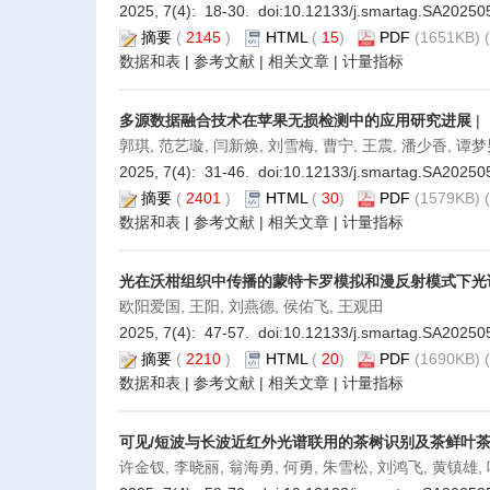
2025, 7(4): 18-30. doi:
10.12133/j.smartag.SA20250
摘要
(
2145
)
HTML
(
15
)
PDF
(1651KB) (
数据和表
|
参考文献
|
相关文章
|
计量指标
多源数据融合技术在苹果无损检测中的应用研究进展
|
郭琪, 范艺璇, 闫新焕, 刘雪梅, 曹宁, 王震, 潘少香, 谭梦
2025, 7(4): 31-46. doi:
10.12133/j.smartag.SA20250
摘要
(
2401
)
HTML
(
30
)
PDF
(1579KB) (
数据和表
|
参考文献
|
相关文章
|
计量指标
光在沃柑组织中传播的蒙特卡罗模拟和漫反射模式下光
欧阳爱国, 王阳, 刘燕德, 侯佑飞, 王观田
2025, 7(4): 47-57. doi:
10.12133/j.smartag.SA20250
摘要
(
2210
)
HTML
(
20
)
PDF
(1690KB) (
数据和表
|
参考文献
|
相关文章
|
计量指标
可见/短波与长波近红外光谱联用的茶树识别及茶鲜叶
许金钗, 李晓丽, 翁海勇, 何勇, 朱雪松, 刘鸿飞, 黄镇雄,