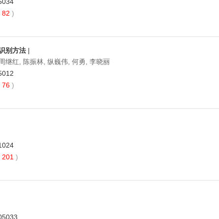
5034
82
)
识别方法
|
 周继红, 陈振林, 纵巍伟, 何勇, 李晓丽
5012
76
)
1024
201
)
05033