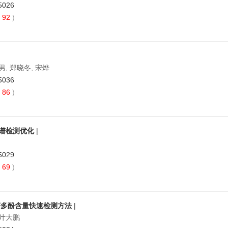
5026
92
)
男, 郑晓冬, 宋烨
5036
86
)
谱检测优化
|
5029
69
)
茶多酚含量快速检测方法
|
 叶大鹏