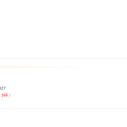
027
166
)