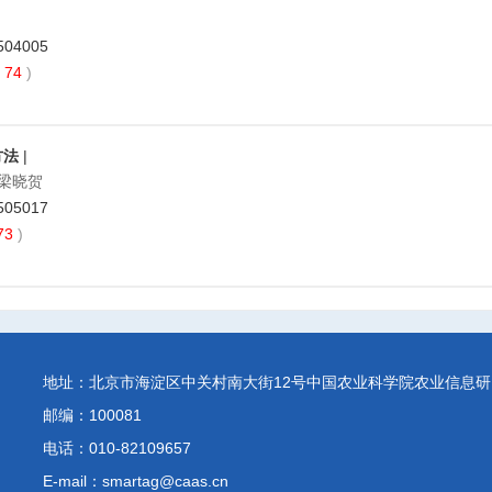
2504005
74
)
方法
|
 梁晓贺
2505017
73
)
地址：北京市海淀区中关村南大街12号中国农业科学院农业信息研
邮编：100081
电话：
010-82109657
E-mail：smartag@caas.cn