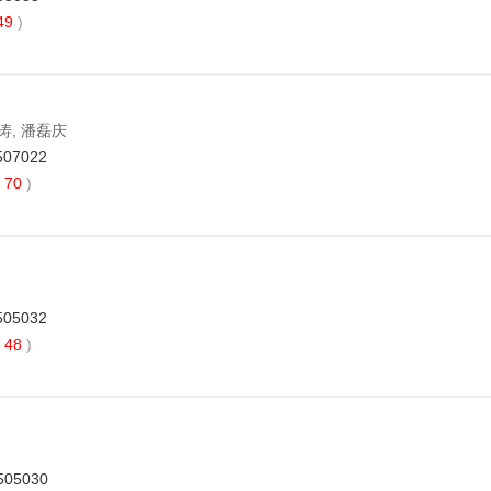
49
)
陈涛, 潘磊庆
507022
70
)
505032
48
)
2505030