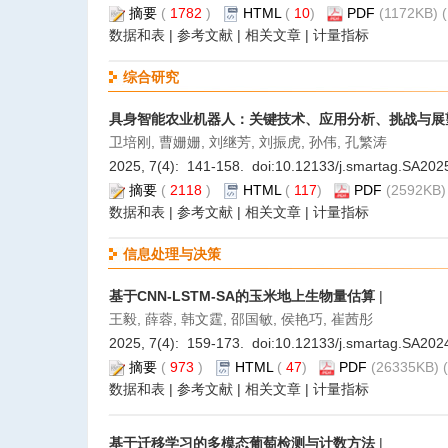
摘要
(
1782
)
HTML
(
10
)
PDF
(1172KB) (
数据和表
|
参考文献
|
相关文章
|
计量指标
综合研究
具身智能农业机器人：关键技术、应用分析、挑战与展
卫培刚, 曹姗姗, 刘继芳, 刘振虎, 孙伟, 孔繁涛
2025, 7(4): 141-158. doi:
10.12133/j.smartag.SA20
摘要
(
2118
)
HTML
(
117
)
PDF
(2592KB) 
数据和表
|
参考文献
|
相关文章
|
计量指标
信息处理与决策
基于CNN-LSTM-SA的玉米地上生物量估算
|
王毅, 薛蓉, 韩文霆, 邵国敏, 侯艳巧, 崔茜彤
2025, 7(4): 159-173. doi:
10.12133/j.smartag.SA20
摘要
(
973
)
HTML
(
47
)
PDF
(26335KB) (
数据和表
|
参考文献
|
相关文章
|
计量指标
基于迁移学习的多模态葡萄检测与计数方法
|