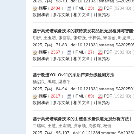
2025, 7(4): 58-70. doi:
10.12133/j.smartag.SA20250
摘要
(
2404
)
HTML
(
29
)
PDF
(9234KB) (
数据和表
|
参考文献
|
相关文章
|
计量指标
基于高光谱成像技术的茯砖茶发花品质无损检测与智能
胡妍, 王玉洁, 张雪晨, 张熠强, 于桦昊, 宋馨蓓, 叶思潭,
2025, 7(4): 71-83. doi:
10.12133/j.smartag.SA20250
摘要
(
2367
)
HTML
(
27
)
PDF
(2982KB) (
数据和表
|
参考文献
|
相关文章
|
计量指标
基于改进YOLOv11的采后芦笋分级检测方法
|
杨启良, 禹璐, 梁嘉平
2025, 7(4): 84-94. doi:
10.12133/j.smartag.SA20250
摘要
(
2817
)
HTML
(
89
)
PDF
(1922KB) (
数据和表
|
参考文献
|
相关文章
|
计量指标
基于高光谱成像技术的山楂含水量快速无损分析方法
|
白瑞斌, 王慧, 王宏鹏, 洪家顺, 周骏辉, 杨健
2025, 7(4): 95-107. doi:
10.12133/j.smartag.SA2025