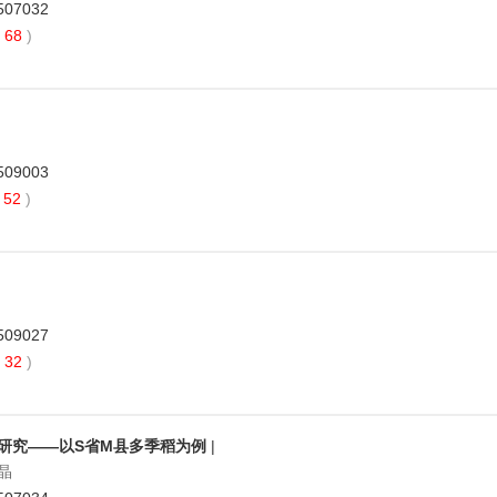
2507032
68
)
2509003
52
)
2509027
32
)
研究——以S省M县多季稻为例
|
张晶