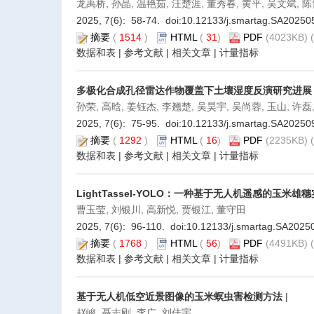
龙禹桥, 孙晶, 温艳茹, 汪楚涯, 董秀春, 黄平, 吴文斌, 
2025, 7(6): 58-74. doi:
10.12133/j.smartag.SA20250
摘要
(
1514
)
HTML
(
31
)
PDF
(4023KB) (
数据和表
|
参考文献
|
相关文章
|
计量指标
多极化合成孔径雷达作物覆盖下土壤湿度反演研究进展
孙荣, 高晗, 姜钰杰, 李翘楚, 吴昊宇, 吴尚蓉, 玉山, 许磊
2025, 7(6): 75-95. doi:
10.12133/j.smartag.SA20250
摘要
(
1292
)
HTML
(
16
)
PDF
(2235KB) (
数据和表
|
参考文献
|
相关文章
|
计量指标
LightTassel-YOLO：一种基于无人机遥感的玉米
曹玉莹, 刘银川, 高新悦, 贾银江, 董守田
2025, 7(6): 96-110. doi:
10.12133/j.smartag.SA2025
摘要
(
1768
)
HTML
(
56
)
PDF
(4491KB) (
数据和表
|
参考文献
|
相关文章
|
计量指标
基于无人机低空近景图像的玉米螟虫害检测方法
|
赵峻, 聂志刚, 李广, 刘佳宇