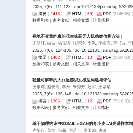
2025, 7(6): 111-123. doi:
10.12133/j.smartag.SA202
摘要
(
2413
)
HTML
(
69
)
PDF
(3745KB) (
数据和表
|
参考文献
|
相关文章
|
计量指标
裸地不变量约束的花生株高无人机稳健估算方法
|
宋明轩, 白波, 杨俊涛, 张宇涛, 李飒, 李振海, 万书波, 
2025, 7(6): 124-135. doi:
10.12133/j.smartag.SA20
摘要
(
1402
)
HTML
(
10
)
PDF
(3004KB) (
数据和表
|
参考文献
|
相关文章
|
计量指标
轻量可解释的大豆遥感识别模型构建与评估
|
王银辉, 赵安周, 李丹, 朱秀芳, 赵军, 王紫晴
2025, 7(6): 136-148. doi:
10.12133/j.smartag.SA20
摘要
(
1366
)
HTML
(
12
)
PDF
(7016KB) (
数据和表
|
参考文献
|
相关文章
|
计量指标
基于物理约束PROSAIL-cGAN的冬小麦LAI光谱样
卢怡行, 董文, 张新, 闫若一, 张玉加, 唐涛