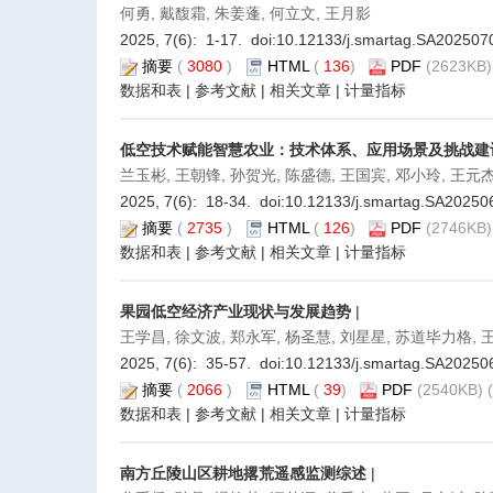
何勇, 戴馥霜, 朱姜蓬, 何立文, 王月影
2025, 7(6): 1-17. doi:
10.12133/j.smartag.SA202507
摘要
(
3080
)
HTML
(
136
)
PDF
(2623KB)
数据和表
|
参考文献
|
相关文章
|
计量指标
低空技术赋能智慧农业：技术体系、应用场景及挑战建
兰玉彬, 王朝锋, 孙贺光, 陈盛德, 王国宾, 邓小玲, 王元
2025, 7(6): 18-34. doi:
10.12133/j.smartag.SA20250
摘要
(
2735
)
HTML
(
126
)
PDF
(2746KB)
数据和表
|
参考文献
|
相关文章
|
计量指标
果园低空经济产业现状与发展趋势
|
王学昌, 徐文波, 郑永军, 杨圣慧, 刘星星, 苏道毕力格, 
2025, 7(6): 35-57. doi:
10.12133/j.smartag.SA20250
摘要
(
2066
)
HTML
(
39
)
PDF
(2540KB) (
数据和表
|
参考文献
|
相关文章
|
计量指标
南方丘陵山区耕地撂荒遥感监测综述
|