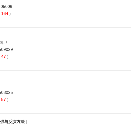
505006
164
)
李国卫
2509029
47
)
2508025
57
)
本增强与反演方法
|