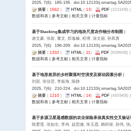
2025, 7(6): 185-195. doi:
10.12133/j.smartag.SA20
摘要
(
1562
)
HTML
(
13
)
PDF
(3231KB) (
数据和表
|
参考文献
|
相关文章
|
计量指标
基于Stacking集成学习的地块尺度农作物分布制图
|
谢文豪, 张新, 董文, 郑逸榛, 程博, 涂文丽, 孙凤青
2025, 7(6): 196-209. doi:
10.12133/j.smartag.SA20
摘要
(
1332
)
HTML
(
11
)
PDF
(8396KB) (
数据和表
|
参考文献
|
相关文章
|
计量指标
基于地形差异的乡村聚落时空演变及驱动因素分析
|
刘苗, 张佳翌, 李振海, 陈静
2025, 7(6): 210-224. doi:
10.12133/j.smartag.SA20
摘要
(
1210
)
HTML
(
14
)
PDF
(4559KB) (
数据和表
|
参考文献
|
相关文章
|
计量指标
基于多源卫星遥感数据的农业保险承保真实性交叉验证
陈爱莲, 张如生, 李冉, 赵思健, 朱玉霞, 赖积保, 孙伟, 