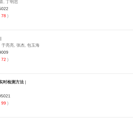
陈晋, 丁明忠
5022
78
)
|
, 于亮亮, 张杰, 包玉海
9009
72
)
雄穗实时检测方法
|
05021
99
)