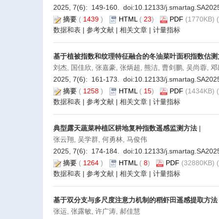
2025, 7(6): 149-160. doi:
10.12133/j.smartag.SA20
摘要
(
1439
)
HTML
(
23
)
PDF
(1770KB) (
数据和表
|
参考文献
|
相关文章
|
计量指标
基于植被指数和纹理特征融合的冬油菜叶面积指数估测
刘杰, 国佳欣, 张嘉豪, 张炳超, 熊洁, 曹剑鹏, 吴尚蓉, 
2025, 7(6): 161-173. doi:
10.12133/j.smartag.SA20
摘要
(
1258
)
HTML
(
15
)
PDF
(1434KB) (
数据和表
|
参考文献
|
相关文章
|
计量指标
典型露天蔬菜种植区耕地复种指数遥感监测方法
|
张云翔, 吴学群, 何勇林, 马俊伟
2025, 7(6): 174-184. doi:
10.12133/j.smartag.SA20
摘要
(
1264
)
HTML
(
8
)
PDF
(32880KB) (
数据和表
|
参考文献
|
相关文章
|
计量指标
基于双分支与多尺度注意力机制的稻虾田遥感提取方法
张运, 张露敏, 许广涛, 郝佳慧