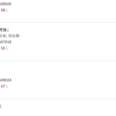
2508026
58
)
方法
|
邓应彬, 陈桂鹏
2507018
55
)
2508024
67
)
|